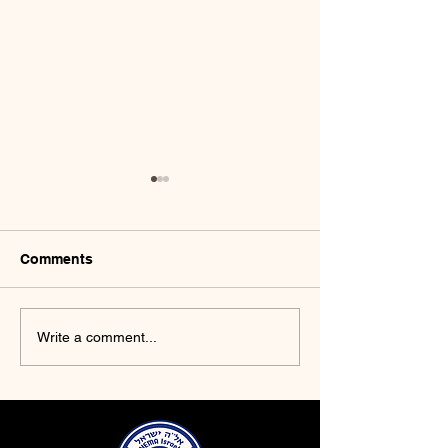
Comments
Maoz Zornhau 2025
Fencing Semina
Write a comment...
Dmitry Usoltse