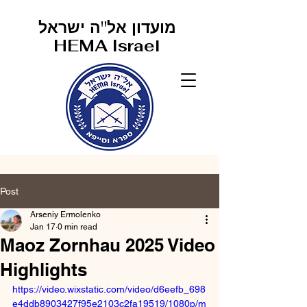
מועדון אל"ה ישראל
HEMA Israel
Post
Arseniy Ermolenko
Jan 17
0 min read
Maoz Zornhau 2025 Video
Highlights
https://video.wixstatic.com/video/d6eefb_698
e4ddb8903427f95e2103c2fa19519/1080p/m